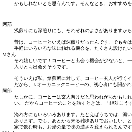
かもしれないとも思うんです。そんなとき、おすすめを
阿部
浅煎りにも深煎りにも、それぞれのよさがありますから
昔は、コーヒーといえば深煎りだったんです。でも今は
手軽にいろいろな味に触れる機会を、たくさん設けたい
Mさん
それ嬉しいです！コーヒーと出会う機会が少ないと、一
入りとも出会えそうです。
そういえば私、焙煎所に対して、コーヒー玄人が行くイ
だから、J. オーガニックコーヒーの、初心者にも開か
阿部
たしかに、コーヒーは玄人向けだと思われがちかもしれ
い。 だからコーヒーのことを話すときは、「絶対こう
淹れ方にもいろいろあります。たとえばうちでは、濃い
あります。でも、あとから来る雑味ありでおいしい、と
家で飲む時も、お湯の量で味の濃さを変えられるんです